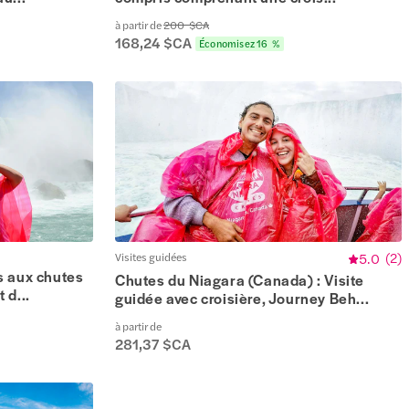
à partir de
200 $CA
168,24 $CA
Économisez 16 %
Visites guidées
5.0
(
2
)
s aux chutes
Chutes du Niagara (Canada) : Visite
 d...
guidée avec croisière, Journey Beh...
à partir de
281,37 $CA