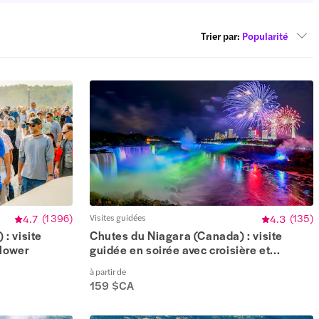
Trier par
:
Popularité
4.7
(
1 396
)
Visites guidées
4.3
(
135
)
: visite
Chutes du Niagara (Canada) : visite
blower
guidée en soirée avec croisière et...
à partir de
159 $CA