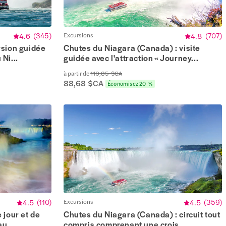
4.6
(
345
)
Excursions
4.8
(
707
)
rsion guidée
Chutes du Niagara (Canada) : visite
Ni...
guidée avec l'attraction « Journey...
à partir de
110,85 $CA
88,68 $CA
Économisez 20 %
4.5
(
110
)
Excursions
4.5
(
359
)
 jour et de
Chutes du Niagara (Canada) : circuit tout
u...
compris comprenant une crois...