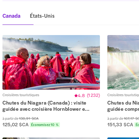
Canada
États-Unis
Croisières touristiques
4.8
(
1 232
)
Croisières touristi
Chutes du Niagara (Canada) : visite
Chutes du Nia
guidée avec croisière Hornblower e...
guidée compre
à partir de
138,91 $CA
à partir de
167,17 $
125,02 $CA
151,33 $CA
Économisez 10 %
É