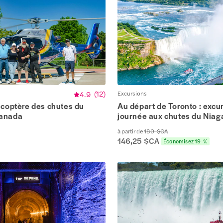
4.9
(
12
)
Excursions
icoptère des chutes du
Au départ de Toronto : excu
Canada
journée aux chutes du Niaga
à partir de
180 $CA
146,25 $CA
Économisez 19 %