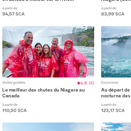
à partir de
à partir de
94,57 $CA
83,99 $CA
Visites guidées
4.8
(
4
)
Excursions
Le meilleur des chutes du Niagara au
Au départ de 
Canada
nocturne des 
à partir de
à partir de
110,50 $CA
123,17 $CA