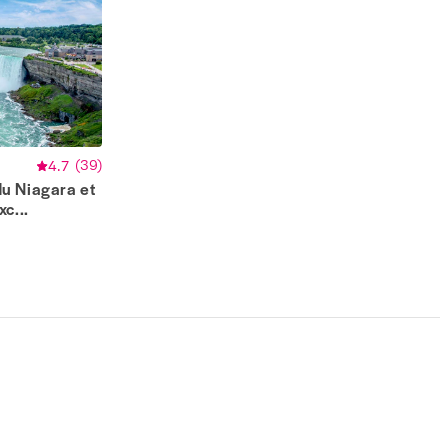
4.7
(
39
)
du Niagara et
c...