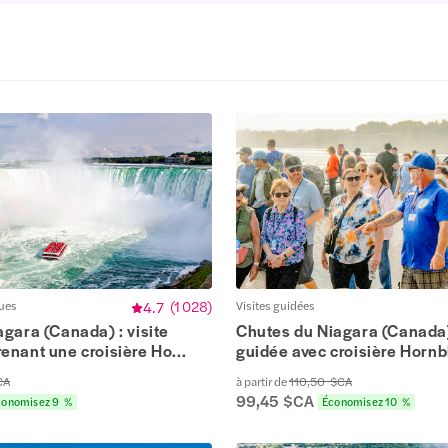
ques
4.7
(
1 028
)
Visites guidées
gara (Canada) : visite
Chutes du Niagara (Canada) 
nant une croisière Ho...
guidée avec croisière Horn
CA
à partir de
110,50 $CA
99,45 $CA
conomisez 9 %
Économisez 10 %