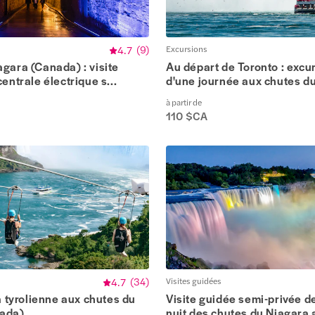
4.7
(
9
)
Excursions
gara (Canada) : visite
Au départ de Toronto : excu
entrale électrique s...
d'une journée aux chutes du 
à partir de
110 $CA
4.7
(
34
)
Visites guidées
la tyrolienne aux chutes du
Visite guidée semi-privée de
nada)
nuit des chutes du Niagara a