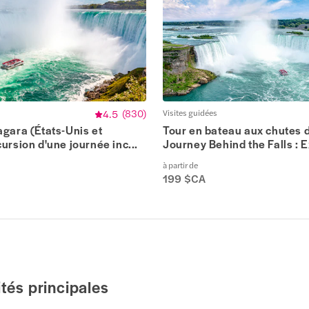
4.5
(
830
)
Visites guidées
gara (États-Unis et
Tour en bateau aux chutes 
ursion d'une journée inc...
Journey Behind the Falls : Ex
à partir de
199 $CA
ités principales