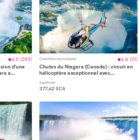
4.5
(
383
)
Croisières touristiques
4.9
(
21
)
rsion d'une
Chutes du Niagara (Canada) : circuit en
ra a...
hélicoptère exceptionnel avec...
à partir de
377,42 $CA