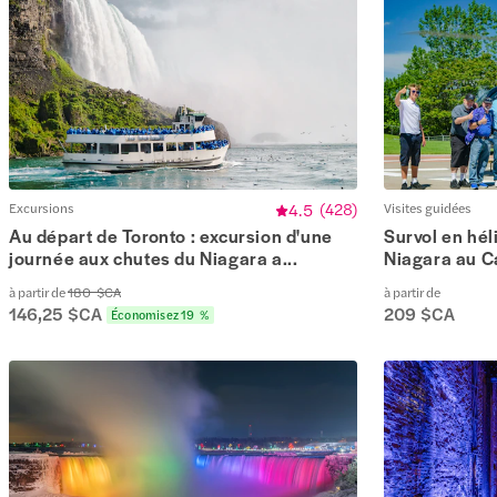
Excursions
4.5
(
428
)
Visites guidées
Au départ de Toronto : excursion d'une
Survol en hél
journée aux chutes du Niagara a...
Niagara au 
à partir de
180 $CA
à partir de
146,25 $CA
209 $CA
Économisez 19 %