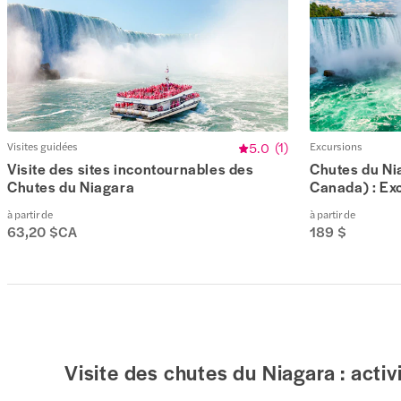
Visites guidées
5.0
(
1
)
Excursions
Visite des sites incontournables des
Chutes du Nia
Chutes du Niagara
Canada) : Exc
à partir de
à partir de
63,20 $CA
189 $
Visite des chutes du Niagara : activ