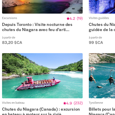
Excursions
4.2
(
19
)
Visites guidées
Depuis Toronto : Visite nocturne des
Chutes du Nia
chutes du Niagara avec feu d'arti...
guidée de la c
à partir de
à partir de
83,20 $CA
99 $CA
Visites en bateau
4.9
(
232
)
Tyrolienne
Chutes du Niagara (Canada) : excursion
Billets pour 
en bateau à moteur sur la riviè...
Niagara (Ca