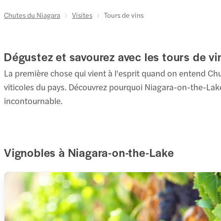
55 Yo
Chutes du Niagara
Visites
Tours de vins
Com
1. Ch
Dégustez et savourez avec les tours de vi
La première chose qui vient à l'esprit quand on entend Chu
Arriv
viticoles du pays. Découvrez pourquoi Niagara-on-the-Lake 
incontournable.
2. Cr
Billet
Vignobles à Niagara-on-the-Lake
3. Tem
4. Dî
Billet