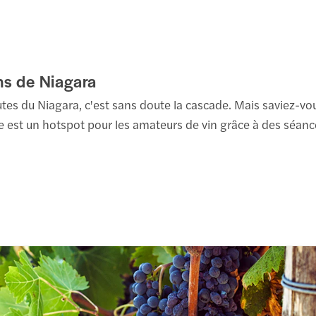
rk St
ment s'y rendre
utes du Niagara
ns de Niagara
tes du Niagara, c'est sans doute la cascade. Mais saviez-vou
ez aux chutes du Niagara, prêt·e pour un après-midi d'aventure.
est un hotspot pour les amateurs de vin grâce à des séances
oisière en bateau ou Journey Behind the Falls
s inclus
ps libre à Clifton Hill
ner optionnel de 3 plats au restaurant Table Rock
s inclus (selon la sélection)