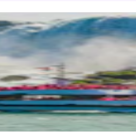
9
)
uis Toronto : Visite nocturne des chutes d
gara avec feu d'artifice, croisière et transp
er-retour
e
 totale
9 heures 30 minutes
de transport
Bus climatisé
t