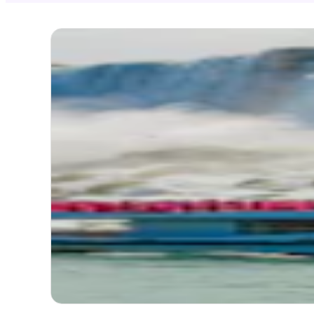
4.2
(
1
Dep
Nia
all
Itinérair
Durée
Mode 
Itinéraire
Dépar