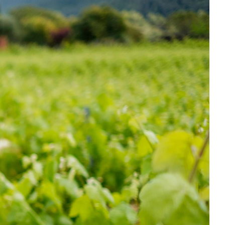
tes du
.
d the Falls
isir de
ock.