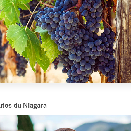
 d'artifice
ée
rk St
ment s'y rendre
 point d'arrivée sera le même que votre point de départ.
 admirer les chutes du Niagara illuminées lors de cette escapade 
part de Toronto, qui comprend la visite d'attractions très prisées.
qui vous attend :
Partez pour une excursion aller-retour aux chutes
hutes du Niagara
gara, avec un trajet en bus tout confort et une dégustation gratuite 
rable. Découvrez les jeux, les manèges et la Niagara SkyWheel de Clif
tombée de la nuit, admirez les chutes illuminées et le feu d'artifice a
trer à Toronto.