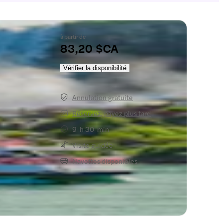
à partir de
83,20 $CA
u
Vérifier la disponibilité
ort
Annulation gratuite
Réservez, payez plus tard
9 h 30 min
Visite guidée
Navettes disponibles