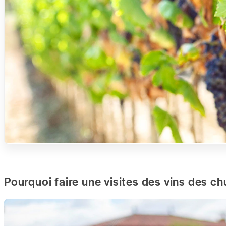
5. Feu
Arriv
55 Yo
Com
Votre
Venez
au dé
Ce 
Pourquoi faire une visites des vins des c
Nia
d'é
la 
ren