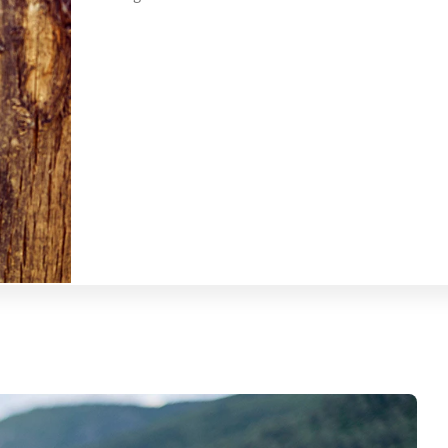
en soirée
 du
de sirop
ton Hill. À
vant de